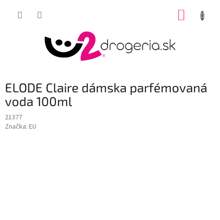
Prejsť
NÁKUP
na
obsah
KOŠÍK
ELODE Claire dámska parfémovaná
voda 100ml
21377
Značka:
EU