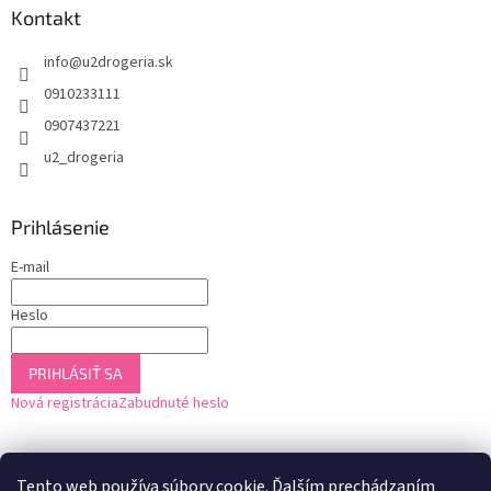
Kontakt
info
@
u2drogeria.sk
0910233111
0907437221
u2_drogeria
Prihlásenie
E-mail
Heslo
PRIHLÁSIŤ SA
Nová registrácia
Zabudnuté heslo
Tento web používa súbory cookie. Ďalším prechádzaním