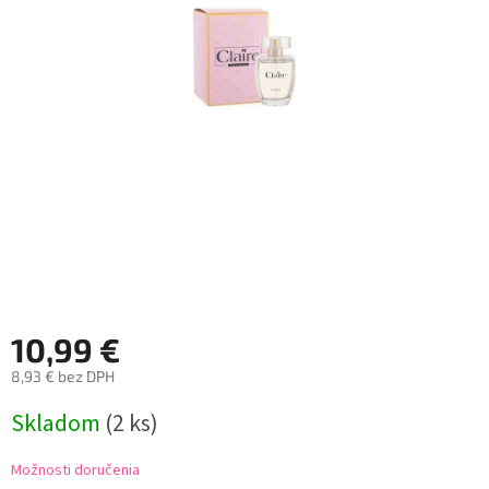
10,99 €
8,93 € bez DPH
Jednotková
Skladom
(2 ks)
cena:
Možnosti doručenia