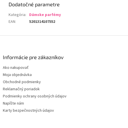
Dodatočné parametre
Kategória
:
Dámske parfémy
EAN
:
5201314107552
Z
á
p
ä
Informácie pre zákazníkov
t
Ako nakupovať
i
Moja objednávka
e
Obchodné podmienky
Reklamačný poriadok
Podmienky ochrany osobných údajov
Napíšte nám
Karty bezpečnostných údajov