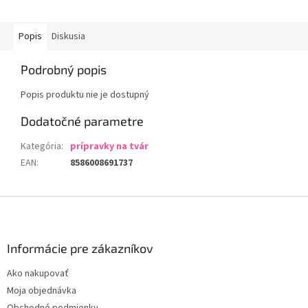
Popis
Diskusia
Podrobný popis
Popis produktu nie je dostupný
Dodatočné parametre
Kategória
:
prípravky na tvár
EAN
:
8586008691737
Z
á
p
ä
Informácie pre zákazníkov
t
Ako nakupovať
i
Moja objednávka
e