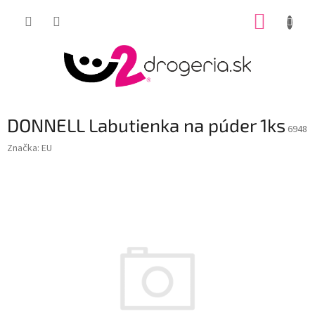
Prejsť
NÁKUP
na
obsah
KOŠÍK
DONNELL Labutienka na púder 1ks
6948
Značka:
EU