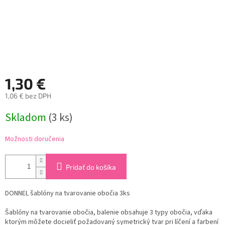
1,30 €
1,06 € bez DPH
Jednotková
Skladom
(3 ks)
cena:
Možnosti doručenia
Pridať do košíka
DONNEL šablóny na tvarovanie obočia 3ks
Šablóny na tvarovanie obočia, balenie obsahuje 3 typy obočia, vďaka
ktorým môžete docieliť požadovaný symetrický tvar pri líčení a farbení