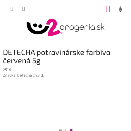
Prejsť
NÁKUP
na
obsah
KOŠÍK
DETECHA potravinárske farbivo
červená 5g
2519
Značka:
Detecha ch.v.d.