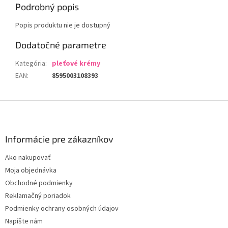
Podrobný popis
Popis produktu nie je dostupný
Dodatočné parametre
Kategória
:
pleťové krémy
EAN
:
8595003108393
Z
á
p
ä
Informácie pre zákazníkov
t
Ako nakupovať
i
Moja objednávka
e
Obchodné podmienky
Reklamačný poriadok
Podmienky ochrany osobných údajov
Napíšte nám