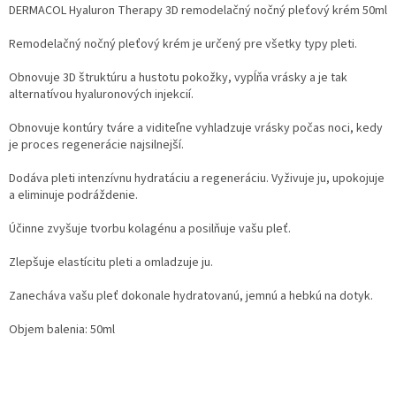
DERMACOL Hyaluron Therapy 3D remodelačný nočný pleťový krém 50ml
Remodelačný nočný pleťový krém je určený pre všetky typy pleti.
Obnovuje 3D štruktúru a hustotu pokožky, vypĺňa vrásky a je tak
alternatívou hyaluronových injekcií.
Obnovuje kontúry tváre a viditeľne vyhladzuje vrásky počas noci, kedy
je proces regenerácie najsilnejší.
Dodáva pleti intenzívnu hydratáciu a regeneráciu. Vyživuje ju, upokojuje
a eliminuje podráždenie.
Účinne zvyšuje tvorbu kolagénu a posilňuje vašu pleť.
Zlepšuje elastícitu pleti a omladzuje ju.
Zanecháva vašu pleť dokonale hydratovanú, jemnú a hebkú na dotyk.
Objem balenia: 50ml