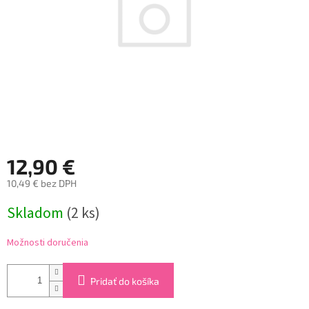
12,90 €
10,49 € bez DPH
Jednotková
Skladom
(2 ks)
cena:
Možnosti doručenia
Pridať do košíka