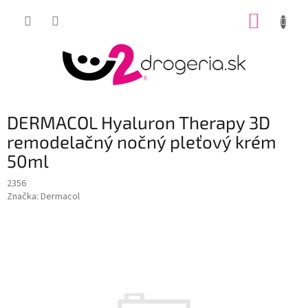
Prejsť
NÁKUP
na
obsah
KOŠÍK
DERMACOL Hyaluron Therapy 3D
remodelačný nočný pleťový krém
50ml
2356
Značka:
Dermacol