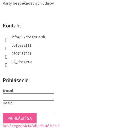
Karty bezpečnostných údajov
Kontakt
info
@
u2drogeria.sk
0910233111
0907437221
u2_drogeria
Prihlásenie
E-mail
Heslo
PRIHLÁSIŤ SA
Nová registrácia
Zabudnuté heslo