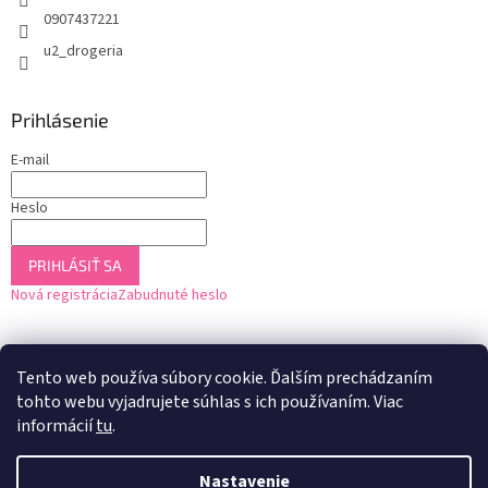
0907437221
u2_drogeria
Prihlásenie
E-mail
Heslo
PRIHLÁSIŤ SA
Nová registrácia
Zabudnuté heslo
Tento web používa súbory cookie. Ďalším prechádzaním
tohto webu vyjadrujete súhlas s ich používaním. Viac
informácií
tu
.
Nastavenie
Vytvoril Shoptet