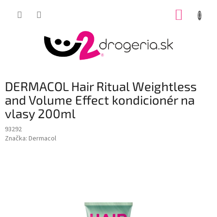
Prejsť
NÁKUP
na
obsah
KOŠÍK
DERMACOL Hair Ritual Weightless
and Volume Effect kondicionér na
vlasy 200ml
93292
Značka:
Dermacol