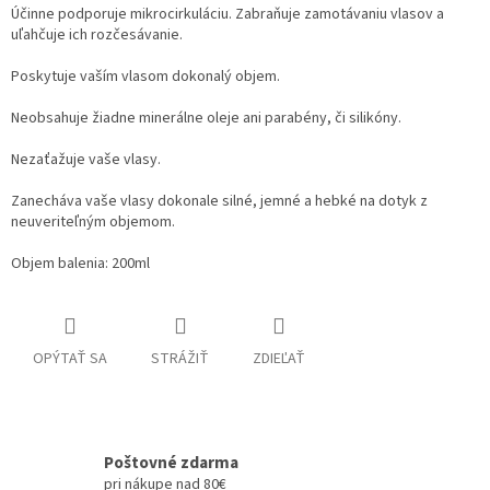
Účinne podporuje mikrocirkuláciu. Zabraňuje zamotávaniu vlasov a
uľahčuje ich rozčesávanie.
Poskytuje vaším vlasom dokonalý objem.
Neobsahuje žiadne minerálne oleje ani parabény, či silikóny.
Nezaťažuje vaše vlasy.
Zanecháva vaše vlasy dokonale silné, jemné a hebké na dotyk z
neuveriteľným objemom.
Objem balenia: 200ml
OPÝTAŤ SA
STRÁŽIŤ
ZDIEĽAŤ
Poštovné zdarma
pri nákupe nad 80€