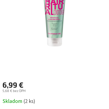
6,99 €
5,68 € bez DPH
Jednotková
Skladom
(2 ks)
cena: