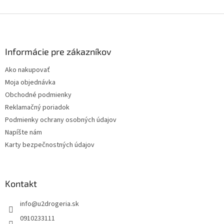
Z
á
p
ä
Informácie pre zákazníkov
t
Ako nakupovať
i
Moja objednávka
e
Obchodné podmienky
Reklamačný poriadok
Podmienky ochrany osobných údajov
Napíšte nám
Karty bezpečnostných údajov
Kontakt
info
@
u2drogeria.sk
0910233111