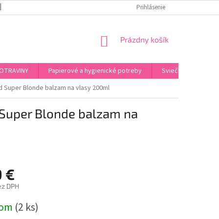
REKLAMAČNÝ PORIADOK
PODMIENKY OCHRANY OSOBNÝCH ÚDAJOV
Prihlásenie
NÁKUPNÝ
Prázdny košík
KOŠÍK
OTRAVINY
Papierové a hygienické potreby
Sviečky, kahance, o
d Super Blonde balzam na vlasy 200ml
 Super Blonde balzam na
9 €
ez DPH
ová
dom
(2 ks)