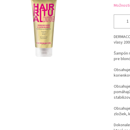
Možnosti
DERMACOL
vlasy 200
Šampón na
pre blond
Obsahuje 
korienko
Obsahuje 
pomáhajú
stabilizo
Obsahuje
zložiek, 
Dokonale 