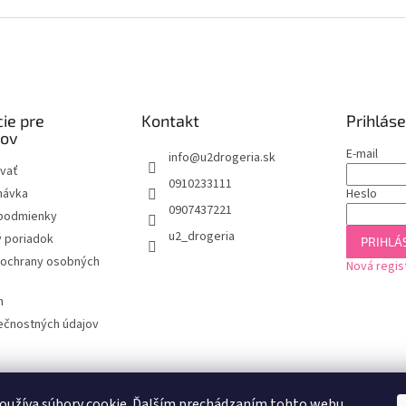
ie pre
Kontakt
Prihláse
kov
E-mail
info
@
u2drogeria.sk
vať
0910233111
návka
Heslo
0907437221
podmienky
u2_drogeria
 poriadok
PRIHLÁS
ochrany osobných
Nová regis
m
ečnostných údajov
oužíva súbory cookie. Ďalším prechádzaním tohto webu