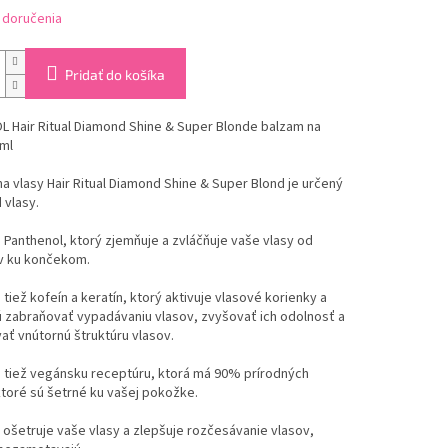
 doručenia
Pridať do košíka
 Hair Ritual Diamond Shine & Super Blonde balzam na
ml
 vlasy Hair Ritual Diamond Shine & Super Blond je určený
 vlasy.
Panthenol, ktorý zjemňuje a zvláčňuje vaše vlasy od
v ku končekom.
tiež kofeín a keratín, ktorý aktivuje vlasové korienky a
 zabraňovať vypadávaniu vlasov, zvyšovať ich odolnosť a
vať vnútornú štruktúru vlasov.
 tiež vegánsku receptúru, ktorá má 90% prírodných
ktoré sú šetrné ku vašej pokožke.
ošetruje vaše vlasy a zlepšuje rozčesávanie vlasov,