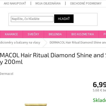
AKO NAKUPOVAŤ
MOJA OBJEDNÁVKA
OBCHODNÉ PODMIENKY
HĽADAŤ
KAHANCE
SVIEČKY
BIELENDA
BIO KOZMETIKA
P
dicionéry a balzamy na vlasy
DERMACOL Hair Ritual Diamond Shine an
MACOL Hair Ritual Diamond Shine and
sy 200ml
Dermacol
6,9
5,68 € b
Jednotk
Skla
cena: