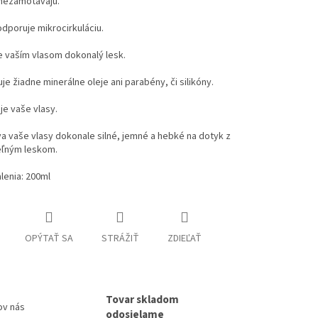
 nezamotavajú.
dporuje mikrocirkuláciu.
e vaším vlasom dokonalý lesk.
e žiadne minerálne oleje ani parabény, či silikóny.
e vaše vlasy.
 vaše vlasy dokonale silné, jemné a hebké na dotyk z
eľným leskom.
lenia: 200ml
OPÝTAŤ SA
STRÁŽIŤ
ZDIEĽAŤ
Tovar skladom
ov nás
odosielame