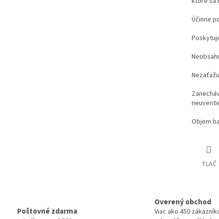
ktoré sa
Účinne po
Poskytuj
Neobsahuj
Nezaťažuj
Zanecháva
neuverit
Objem ba
TLAČ
Overený obchod
Poštovné zdarma
Viac ako 450 zákazník