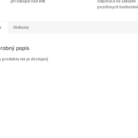
pri nákupe nad 80€
odporúča na základe
pozitívnych hodnotení
s
Diskusia
robný popis
s produktu nie je dostupný