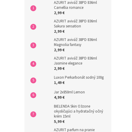
AZURIT aviváž 38PD 836ml
Camellia romance
2,99 €
AZURIT aviváž 38PD 836ml
Sakura sensation
2,99 €
AZURIT aviváž 38PD 836ml
Magnolia fantasy
2,99 €
AZURIT aviváž 38PD 836ml
Jasmine elegance
2,99 €
Luxon Perkarbonát sodný 100g
1,49 €
Jar 2x850ml Lemon
4,99 €
BIELENDA Skin O3zone
okysličujúci a hydratačný očný
krém 15ml
5,99 €
AZURIT parfum na pranie