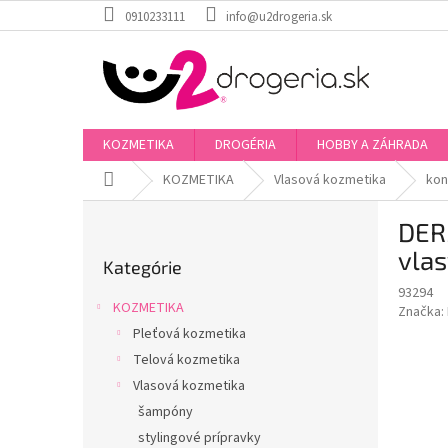
Prejsť
0910233111
info@u2drogeria.sk
na
obsah
KOZMETIKA
DROGÉRIA
HOBBY A ZÁHRADA
Domov
KOZMETIKA
Vlasová kozmetika
kon
B
DER
o
Preskočiť
č
vla
Kategórie
kategórie
n
93294
ý
KOZMETIKA
Značka:
p
Pleťová kozmetika
a
Telová kozmetika
n
e
Vlasová kozmetika
l
šampóny
stylingové prípravky