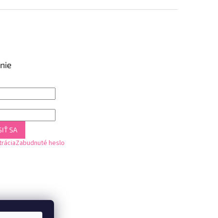
nie
IŤ SA
trácia
Zabudnuté heslo