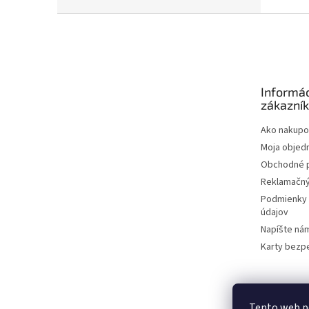
Z
á
p
ä
t
Informác
i
zákazní
e
Ako nakupo
Moja objed
Obchodné 
Reklamačný
Podmienky 
údajov
Napíšte ná
Karty bezp
Tento web p