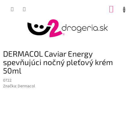
Prejsť
NÁKUP
na
obsah
KOŠÍK
DERMACOL Caviar Energy
spevňujúci nočný pleťový krém
50ml
0722
Značka:
Dermacol