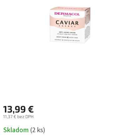
13,99 €
11,37 € bez DPH
Jednotková
Skladom
(2 ks)
cena: