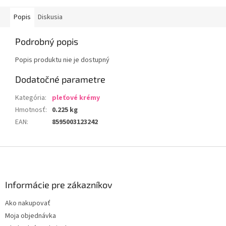
Popis
Diskusia
Podrobný popis
Popis produktu nie je dostupný
Dodatočné parametre
Kategória
:
pleťové krémy
Hmotnosť
:
0.225 kg
EAN
:
8595003123242
Z
á
p
ä
Informácie pre zákazníkov
t
Ako nakupovať
i
Moja objednávka
e