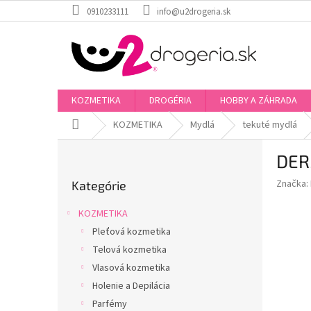
Prejsť
0910233111
info@u2drogeria.sk
na
obsah
KOZMETIKA
DROGÉRIA
HOBBY A ZÁHRADA
Domov
KOZMETIKA
Mydlá
tekuté mydlá
B
DER
o
Preskočiť
č
Značka:
Kategórie
kategórie
n
ý
KOZMETIKA
p
Pleťová kozmetika
a
Telová kozmetika
n
e
Vlasová kozmetika
l
Holenie a Depilácia
Parfémy