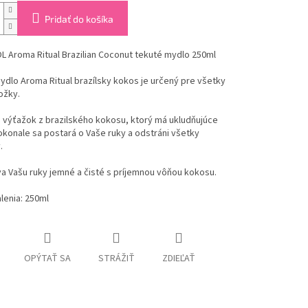
Pridať do košíka
 Aroma Ritual Brazilian Coconut tekuté mydlo 250ml
dlo Aroma Ritual brazílsky kokos je určený pre všetky
ožky.
 výťažok z brazilského kokosu, ktorý má ukludňujúce
okonale sa postará o Vaše ruky a odstráni všetky
.
a Vašu ruky jemné a čisté s príjemnou vôňou kokosu.
lenia: 250ml
OPÝTAŤ SA
STRÁŽIŤ
ZDIEĽAŤ