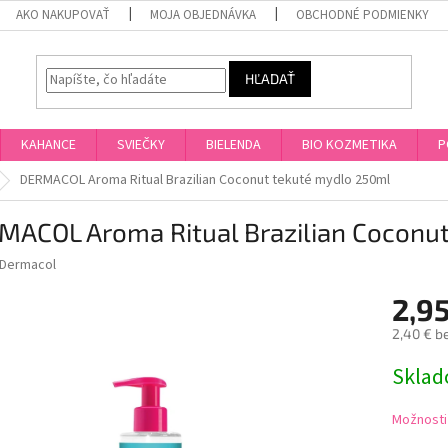
AKO NAKUPOVAŤ
MOJA OBJEDNÁVKA
OBCHODNÉ PODMIENKY
HĽADAŤ
KAHANCE
SVIEČKY
BIELENDA
BIO KOZMETIKA
P
DERMACOL Aroma Ritual Brazilian Coconut tekuté mydlo 250ml
MACOL Aroma Ritual Brazilian Coconu
Dermacol
2,95
2,40 € b
Jednotk
Skla
cena:
Možnosti