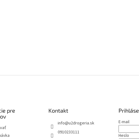
ie pre
Kontakt
Prihláse
kov
E-mail
info
@
u2drogeria.sk
vať
0910233111
návka
Heslo