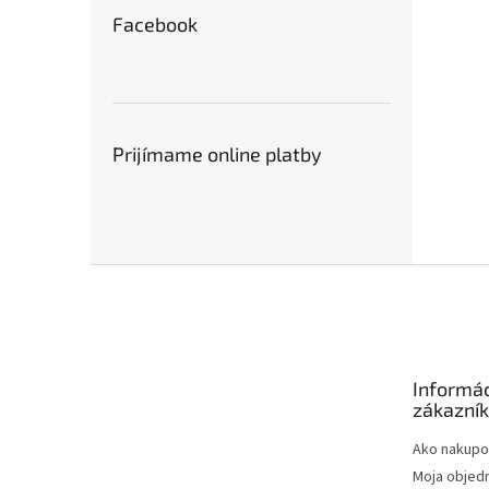
Facebook
Prijímame online platby
Z
á
p
ä
t
Informác
i
zákazní
e
Ako nakupo
Moja objed