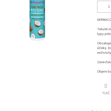
DERMACOL
Tekuté my
typy pok
Obsahuje
účinky. D
nečistoty
Zanecháv
Objem ba
TLAČ