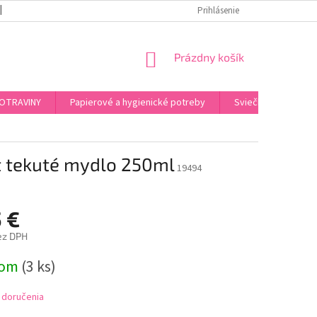
REKLAMAČNÝ PORIADOK
PODMIENKY OCHRANY OSOBNÝCH ÚDAJOV
Prihlásenie
NÁKUPNÝ
Prázdny košík
KOŠÍK
OTRAVINY
Papierové a hygienické potreby
Sviečky, kahance, o
t tekuté mydlo 250ml
19494
 €
ez DPH
ová
dom
(3 ks)
 doručenia