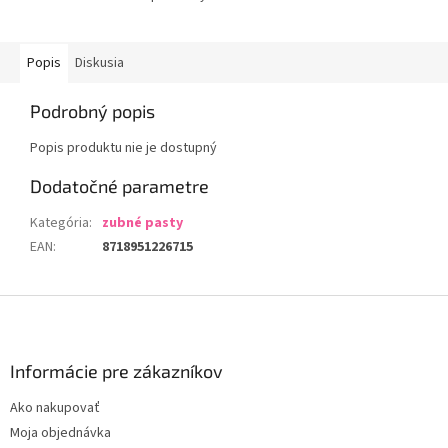
Popis
Diskusia
Podrobný popis
Popis produktu nie je dostupný
Dodatočné parametre
Kategória
:
zubné pasty
EAN
:
8718951226715
Z
á
p
ä
Informácie pre zákazníkov
t
Ako nakupovať
i
Moja objednávka
e