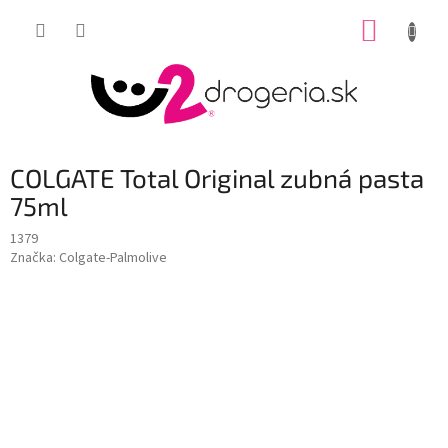
Prejsť
NÁKUP
na
obsah
KOŠÍK
COLGATE Total Original zubná pasta
75ml
1379
Značka:
Colgate-Palmolive