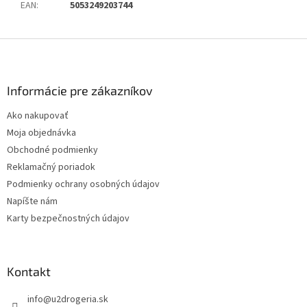
EAN
:
5053249203744
Z
á
p
ä
Informácie pre zákazníkov
t
Ako nakupovať
i
Moja objednávka
e
Obchodné podmienky
Reklamačný poriadok
Podmienky ochrany osobných údajov
Napíšte nám
Karty bezpečnostných údajov
Kontakt
info
@
u2drogeria.sk