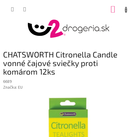
Prejsť
NÁKUP
na
obsah
KOŠÍK
CHATSWORTH Citronella Candle
vonné čajové sviečky proti
komárom 12ks
6689
Značka:
EU