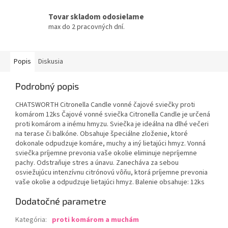
Tovar skladom odosielame
max do 2 pracovných dní.
Popis
Diskusia
Podrobný popis
CHATSWORTH Citronella Candle vonné čajové sviečky proti
komárom 12ks Čajové vonné sviečka Citronella Candle je určená
proti komárom a inému hmyzu. Sviečka je ideálna na dlhé večeri
na terase či balkóne. Obsahuje špeciálne zloženie, ktoré
dokonale odpudzuje komáre, muchy a iný lietajúci hmyz. Vonná
sviečka príjemne prevonia vaše okolie eliminuje nepríjemne
pachy. Odstraňuje stres a únavu. Zanecháva za sebou
osviežujúcu intenzívnu citrónovú vôňu, ktorá príjemne prevonia
vaše okolie a odpudzuje lietajúci hmyz. Balenie obsahuje: 12ks
Dodatočné parametre
Kategória
:
proti komárom a muchám