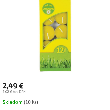
2,49 €
2,02 € bez DPH
Jednotková
Skladom
(10 ks)
cena: