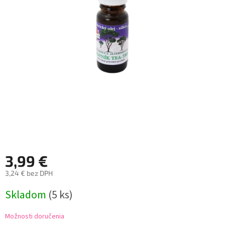
3,99 €
3,24 € bez DPH
Jednotková
Skladom
(5 ks)
cena:
Možnosti doručenia