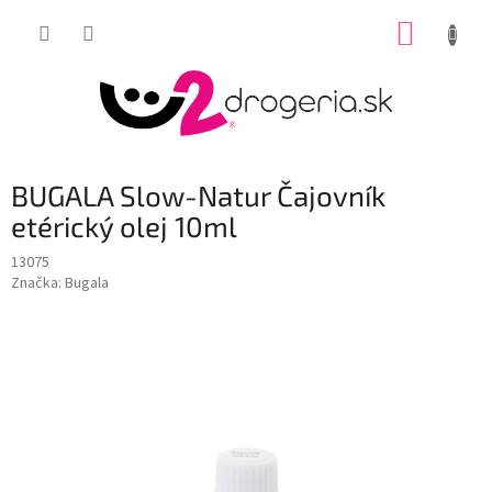
Prejsť
NÁKUP
na
obsah
KOŠÍK
BUGALA Slow-Natur Čajovník
etérický olej 10ml
13075
Značka:
Bugala