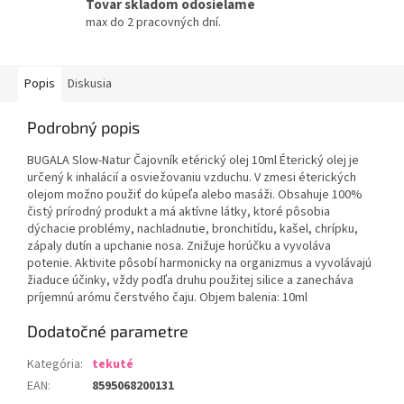
Tovar skladom odosielame
max do 2 pracovných dní.
Popis
Diskusia
Podrobný popis
BUGALA Slow-Natur Čajovník etérický olej 10ml Éterický olej je
určený k inhalácií a osviežovaniu vzduchu. V zmesi éterických
olejom možno použiť do kúpeľa alebo masáži. Obsahuje 100%
čistý prírodný produkt a má aktívne látky, ktoré pôsobia
dýchacie problémy, nachladnutie, bronchitídu, kašel, chrípku,
zápaly dutín a upchanie nosa. Znižuje horúčku a vyvoláva
potenie. Aktivite pôsobí harmonicky na organizmus a vyvolávajú
žiaduce účinky, vždy podľa druhu použitej silice a zanecháva
príjemnú arómu čerstvého čaju. Objem balenia: 10ml
Dodatočné parametre
Kategória
:
tekuté
EAN
:
8595068200131