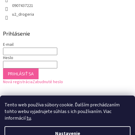
0907437221
u2_drogeria
Prihlásenie
E-mail
Heslo
PRIHLÁSIŤ SA
Nová registrácia
Zabudnuté heslo
Tento web používa súbory cookie. Ďalším prechádzaním
tohto webu vyjadrujete súhlas s ich používaním. Viac
informácií
tu
.
Nastavenie