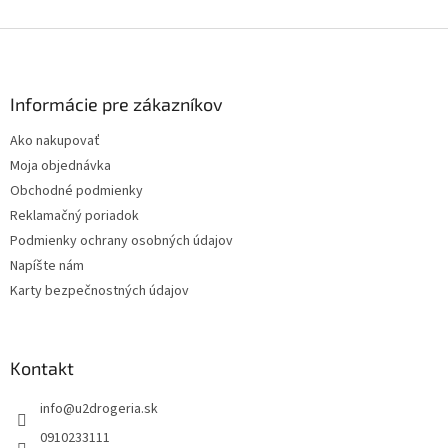
Z
á
p
ä
Informácie pre zákazníkov
t
Ako nakupovať
i
Moja objednávka
e
Obchodné podmienky
Reklamačný poriadok
Podmienky ochrany osobných údajov
Napíšte nám
Karty bezpečnostných údajov
Kontakt
info
@
u2drogeria.sk
0910233111