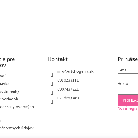
ie pre
Kontakt
Prihláse
kov
E-mail
info
@
u2drogeria.sk
vať
0910233111
návka
Heslo
0907437221
podmienky
u2_drogeria
 poriadok
PRIHLÁS
ochrany osobných
Nová regis
m
ečnostných údajov