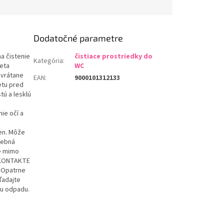
Dodatočné parametre
a čistenie
čistiace prostriedky do
Kategória
:
leta
WC
 vrátane
EAN
:
9000101312133
etu pred
ú a lesklú
e očí a
é
ien. Môže
rebná
te mimo
I KONTAKTE
 Opatrne
ľadajte
ru odpadu.