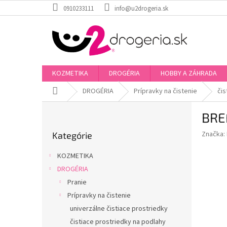
Prejsť
0910233111
info@u2drogeria.sk
na
obsah
KOZMETIKA
DROGÉRIA
HOBBY A ZÁHRADA
Domov
DROGÉRIA
Prípravky na čistenie
čis
B
BRE
o
Preskočiť
č
Značka:
Kategórie
kategórie
n
ý
KOZMETIKA
p
DROGÉRIA
a
Pranie
n
e
Prípravky na čistenie
l
univerzálne čistiace prostriedky
čistiace prostriedky na podlahy