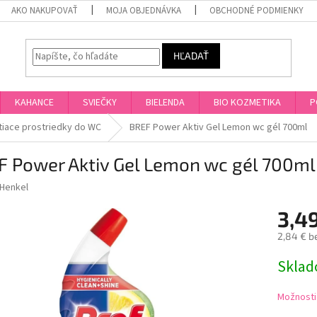
AKO NAKUPOVAŤ
MOJA OBJEDNÁVKA
OBCHODNÉ PODMIENKY
HĽADAŤ
KAHANCE
SVIEČKY
BIELENDA
BIO KOZMETIKA
P
tiace prostriedky do WC
BREF Power Aktiv Gel Lemon wc gél 700ml
F Power Aktiv Gel Lemon wc gél 700ml
Henkel
3,4
2,84 € b
Jednotk
Skla
cena:
Možnosti