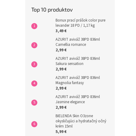
Top 10 produktov
Bonux prací prášok color pure
levander 18 PD / 1,17 kg
3,49 €
AZURIT aviváž 38PD 836ml
Camellia romance
2,99 €
AZURIT aviváž 38PD 836ml
Sakura sensation
2,99 €
AZURIT aviváž 38PD 836ml
Magnolia fantasy
2,99 €
AZURIT aviváž 38PD 836ml
Jasmine elegance
2,99 €
BIELENDA Skin O3zone
okysličujúci a hydratačný očný
krém 15ml
5,99 €