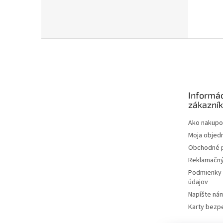
Z
á
p
ä
t
Informác
i
zákazní
e
Ako nakupo
Moja objed
Obchodné 
Reklamačný
Podmienky 
údajov
Napíšte ná
Karty bezp