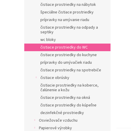
čistiace prostriedky na nábytok
špeciálne čistiace prostriedky
prípravky na umývanie riadu
čistiace prostriedky na odpady a
septiky
wc bloky
čistiace prostriedky do WC
čistiace prostriedky do kuchyne
prípravky do umývačiek riadu
čistiace prostriedky na spotrebiče
čistiace obrúsky
čistiacie prostriedky na koberce,
čalúnenie a kožu
čistiace prostriedky na okná
čistiace prostriedky do kúpeľne
dezinfekčné prostriedky
Osviežovače vzduchu
Papierové výrobky