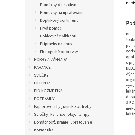
Popi
Pomôcky do kuchyne
Pomôcky na upratovanie
Doplnkový sortiment
Pod
Prvá pomoc
BREF
Pohlcovače vlhkosti
toal
Prípravky na obuv
perf
vodn
Ekologické prípravky
opät
HOBBY A ZÁHRADA
s pr
KAHANCE
NEBE
dých
SVIEČKY
orga
BIELENDA
vyvo
BIO KOZMETIKA
leká
dosa
POTRAVINY
S PO
Papierové a hygienické potreby
niek
leká
Sviečky, kahance, oleje, lampy
Domácnosť, pranie, upratovanie
Kozmetika