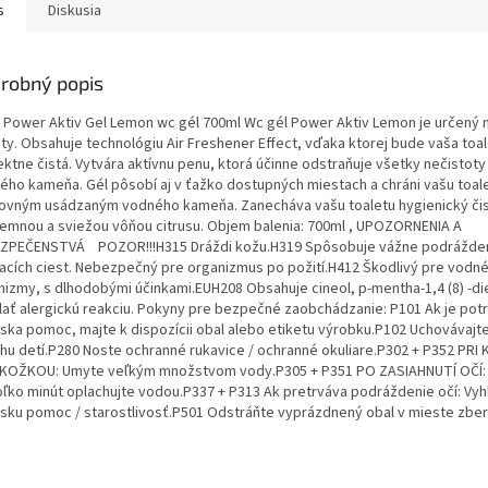
s
Diskusia
robný popis
 Power Aktiv Gel Lemon wc gél 700ml Wc gél Power Aktiv Lemon je určený n
ety. Obsahuje technológiu Air Freshener Effect, vďaka ktorej bude vaša toa
ektne čistá. Vytvára aktívnu penu, ktorá účinne odstraňuje všetky nečistoty
ého kameňa. Gél pôsobí aj v ťažko dostupných miestach a chráni vašu toal
ovným usádzaným vodného kameňa. Zanecháva vašu toaletu hygienický čist
íjemnou a sviežou vôňou citrusu. Objem balenia: 700ml , UPOZORNENIA A
ZPEČENSTVÁ POZOR!!!H315 Dráždi kožu.H319 Spôsobuje vážne podráždeni
acích ciest. Nebezpečný pre organizmus po požití.H412 Škodlivý pre vodn
nizmy, s dlhodobými účinkami.EUH208 Obsahuje cineol, p-mentha-1,4 (8) -d
lať alergickú reakciu. Pokyny pre bezpečné zaobchádzanie: P101 Ak je pot
rska pomoc, majte k dispozícii obal alebo etiketu výrobku.P102 Uchovávaj
hu detí.P280 Noste ochranné rukavice / ochranné okuliare.P302 + P352 PR
KOŽKOU: Umyte veľkým množstvom vody.P305 + P351 PO ZASIAHNUTÍ OČÍ:
oľko minút oplachujte vodou.P337 + P313 Ak pretrváva podráždenie očí: Vyh
rsku pomoc / starostlivosť.P501 Odstráňte vyprázdnený obal v mieste zbe