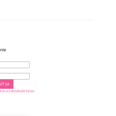
nie
IŤ SA
trácia
Zabudnuté heslo