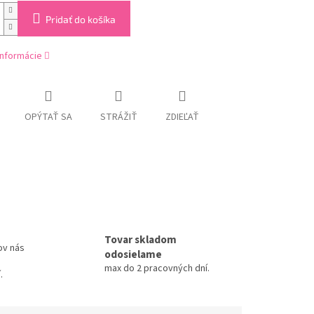
Pridať do košíka
informácie
OPÝTAŤ SA
STRÁŽIŤ
ZDIEĽAŤ
Tovar skladom
ov nás
odosielame
max do 2 pracovných dní.
.