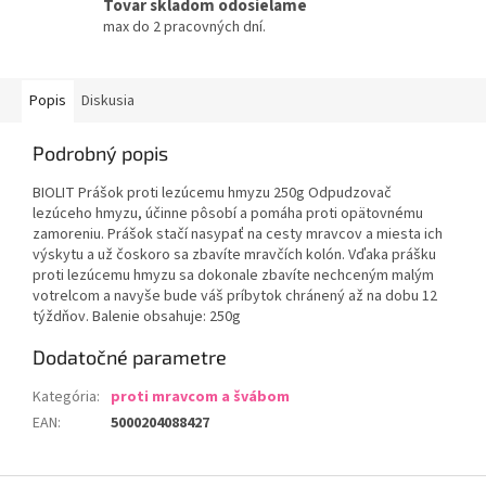
Tovar skladom odosielame
max do 2 pracovných dní.
Popis
Diskusia
Podrobný popis
BIOLIT Prášok proti lezúcemu hmyzu 250g Odpudzovač
lezúceho hmyzu, účinne pôsobí a pomáha proti opätovnému
zamoreniu. Prášok stačí nasypať na cesty mravcov a miesta ich
výskytu a už čoskoro sa zbavíte mravčích kolón. Vďaka prášku
proti lezúcemu hmyzu sa dokonale zbavíte nechceným malým
votrelcom a navyše bude váš príbytok chránený až na dobu 12
týždňov. Balenie obsahuje: 250g
Dodatočné parametre
Kategória
:
proti mravcom a švábom
EAN
:
5000204088427