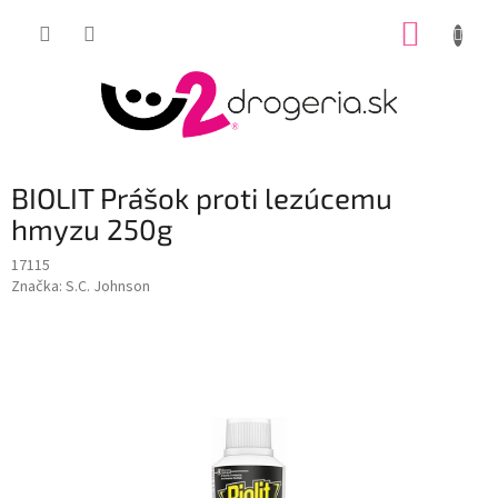
Prejsť
NÁKUP
na
obsah
KOŠÍK
BIOLIT Prášok proti lezúcemu
hmyzu 250g
17115
Značka:
S.C. Johnson