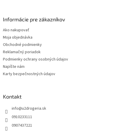
Z
á
p
ä
Informácie pre zákazníkov
t
Ako nakupovať
i
Moja objednávka
e
Obchodné podmienky
Reklamačný poriadok
Podmienky ochrany osobných údajov
Napíšte nám
Karty bezpečnostných údajov
Kontakt
info
@
u2drogeria.sk
0910233111
0907437221