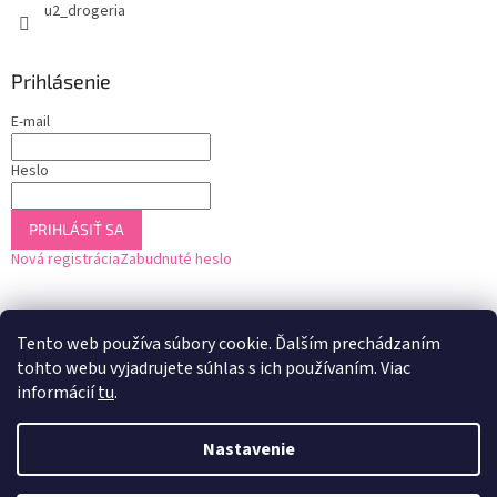
u2_drogeria
Prihlásenie
E-mail
Heslo
PRIHLÁSIŤ SA
Nová registrácia
Zabudnuté heslo
Tento web používa súbory cookie. Ďalším prechádzaním
tohto webu vyjadrujete súhlas s ich používaním. Viac
informácií
tu
.
Nastavenie
Vytvoril Shoptet