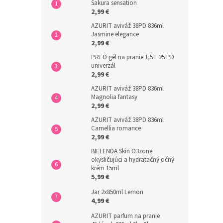
Sakura sensation
2,99 €
AZURIT aviváž 38PD 836ml
Jasmine elegance
2,99 €
PREO gél na pranie 1,5 L 25 PD
univerzál
2,99 €
AZURIT aviváž 38PD 836ml
Magnolia fantasy
2,99 €
AZURIT aviváž 38PD 836ml
Camellia romance
2,99 €
BIELENDA Skin O3zone
okysličujúci a hydratačný očný
krém 15ml
5,99 €
Jar 2x850ml Lemon
4,99 €
AZURIT parfum na pranie