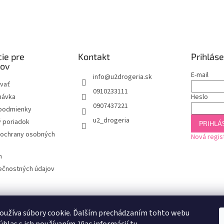
ie pre
Kontakt
Prihláse
kov
E-mail
info
@
u2drogeria.sk
vať
0910233111
návka
Heslo
0907437221
podmienky
u2_drogeria
 poriadok
PRIHLÁS
ochrany osobných
Nová regis
m
ečnostných údajov
oužíva súbory cookie. Ďalším prechádzaním tohto webu