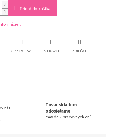
Pridať do košíka
informácie
OPÝTAŤ SA
STRÁŽIŤ
ZDIEĽAŤ
Tovar skladom
ov nás
odosielame
max do 2 pracovných dní.
.