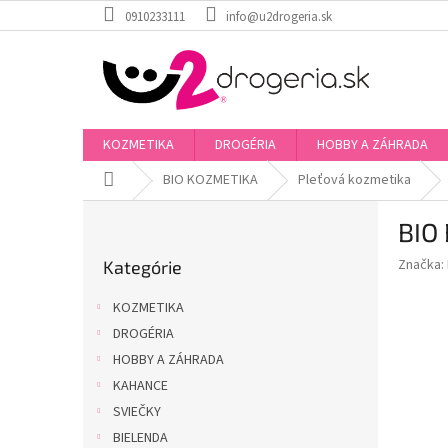
Prejsť
0910233111
info@u2drogeria.sk
na
obsah
KOZMETIKA
DROGÉRIA
HOBBY A ZÁHRADA
Domov
BIO KOZMETIKA
Pleťová kozmetika
B
BIO 
o
Preskočiť
č
Značka:
Kategórie
kategórie
n
ý
KOZMETIKA
p
DROGÉRIA
a
HOBBY A ZÁHRADA
n
e
KAHANCE
l
SVIEČKY
BIELENDA