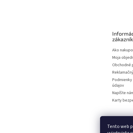
Z
á
p
ä
t
Informác
i
zákazní
e
Ako nakupo
Moja objed
Obchodné 
Reklamačný
Podmienky 
údajov
Napíšte ná
Karty bezp
Tento web p