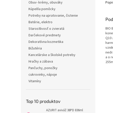
Popi
Obuv- krémy, obuváky
Kúpelňa pomôcky
Potreby na upratovanie, čistenie
Pod
Batérie, elektro
BIO 
Starostlivosť o zvieratá
kone
Darčekové predmety
Q10 
Dekoratívna kozmetika
harm
vzni
Bižutéria
nedr
Kancelárske a školské potreby
a o 
Hračky a zábava
255m
Pančuchy, ponožky
cukrovinky, nápoje
Vitamíny
Top 10 produktov
AZURIT aviváž 38PD 836ml