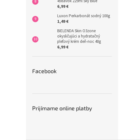
45dávok 225ml Sky Blue
6,99 €
Luxon Perkarbonát sodný 100g
1,49 €
BIELENDA Skin O3zone
okysličujúci a hydratačný
pleťový krém deň-noc 40g
6,99 €
Facebook
Prijímame online platby