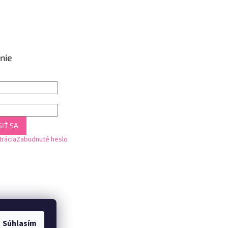
nie
IŤ SA
trácia
Zabudnuté heslo
Súhlasím