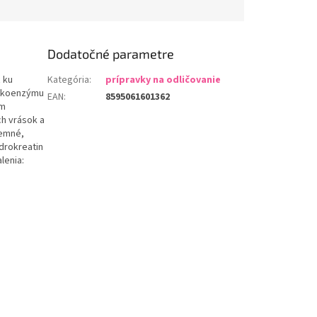
Dodatočné parametre
 ku
Kategória
:
prípravky na odličovanie
a koenzýmu
EAN
:
8595061601362
ým
h vrások a
jemné,
ydrokreatin
lenia: