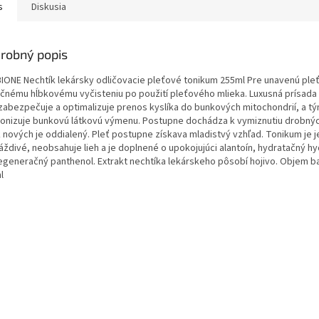
s
Diskusia
robný popis
BIONE Nechtík lekársky odličovacie pleťové tonikum 255ml Pre unavenú pleť
čnému hĺbkovému vyčisteniu po použití pleťového mlieka. Luxusná prísad
zabezpečuje a optimalizuje prenos kyslíka do bunkových mitochondrií, a t
onizuje bunkovú látkovú výmenu. Postupne dochádza k vymiznutiu drobnýc
k nových je oddialený. Pleť postupne získava mladistvý vzhľad. Tonikum je 
áždivé, neobsahuje lieh a je doplnené o upokojujúci alantoín, hydratačný h
regeneračný panthenol. Extrakt nechtíka lekárskeho pôsobí hojivo. Objem ba
l