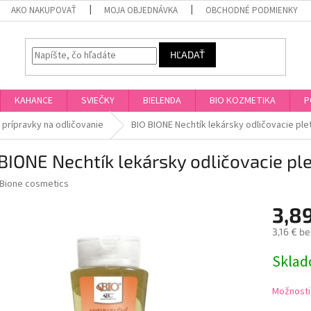
AKO NAKUPOVAŤ
MOJA OBJEDNÁVKA
OBCHODNÉ PODMIENKY
HĽADAŤ
KAHANCE
SVIEČKY
BIELENDA
BIO KOZMETIKA
P
prípravky na odličovanie
BIO BIONE Nechtík lekársky odličovacie pl
BIONE Nechtík lekársky odličovacie p
Bione cosmetics
3,8
3,16 € b
Jednotk
Skla
cena:
Možnosti