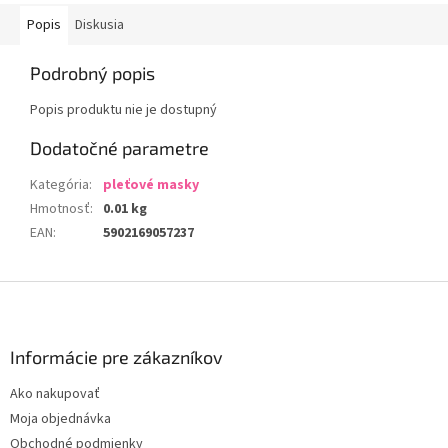
Popis
Diskusia
Podrobný popis
Popis produktu nie je dostupný
Dodatočné parametre
Kategória
:
pleťové masky
Hmotnosť
:
0.01 kg
EAN
:
5902169057237
Z
á
p
ä
Informácie pre zákazníkov
t
Ako nakupovať
i
Moja objednávka
e
Obchodné podmienky