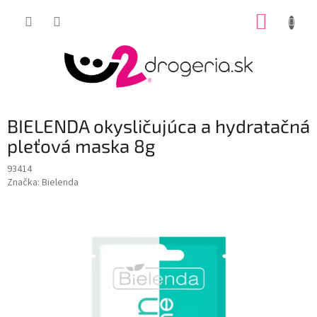
Prejsť
NÁKUP
na
obsah
KOŠÍK
BIELENDA okysličujúca a hydratačná
pleťová maska 8g
93414
Značka:
Bielenda