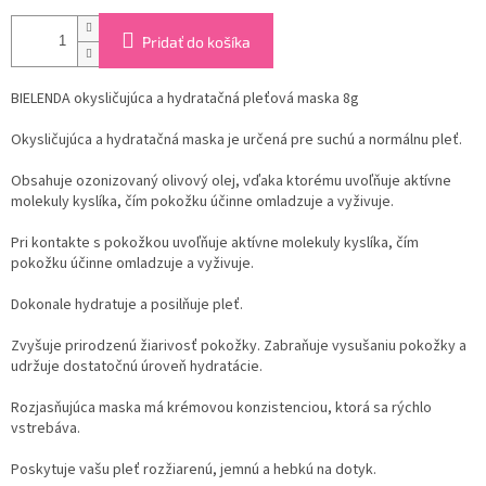
Pridať do košíka
BIELENDA okysličujúca a hydratačná pleťová maska 8g
Okysličujúca a hydratačná maska je určená pre suchú a normálnu pleť.
Obsahuje ozonizovaný olivový olej, vďaka ktorému uvoľňuje aktívne
molekuly kyslíka, čím pokožku účinne omladzuje a vyživuje.
Pri kontakte s pokožkou uvoľňuje aktívne molekuly kyslíka, čím
pokožku účinne omladzuje a vyživuje.
Dokonale hydratuje a posilňuje pleť.
Zvyšuje prirodzenú žiarivosť pokožky. Zabraňuje vysušaniu pokožky a
udržuje dostatočnú úroveň hydratácie.
Rozjasňujúca maska ​​má krémovou konzistenciou, ktorá sa rýchlo
vstrebáva.
Poskytuje vašu pleť rozžiarenú, jemnú a hebkú na dotyk.