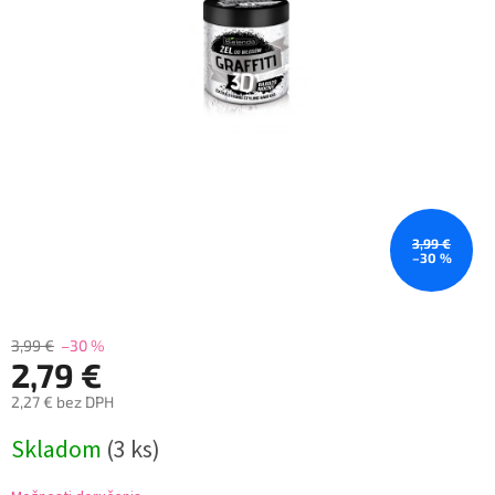
3,99 €
–30 %
3,99 €
–30 %
2,79 €
2,27 € bez DPH
Jednotková
Skladom
(3 ks)
cena: