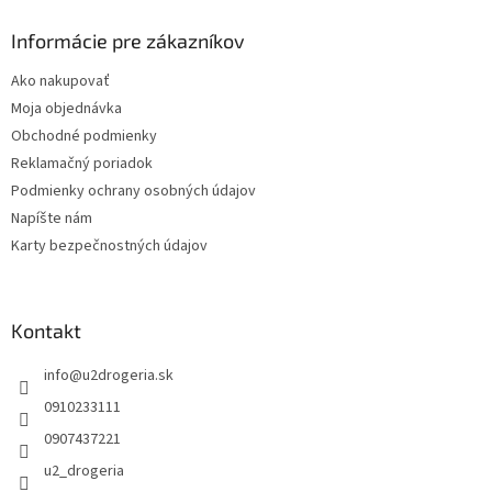
p
ä
Informácie pre zákazníkov
t
Ako nakupovať
i
Moja objednávka
e
Obchodné podmienky
Reklamačný poriadok
Podmienky ochrany osobných údajov
Napíšte nám
Karty bezpečnostných údajov
Kontakt
info
@
u2drogeria.sk
0910233111
0907437221
u2_drogeria