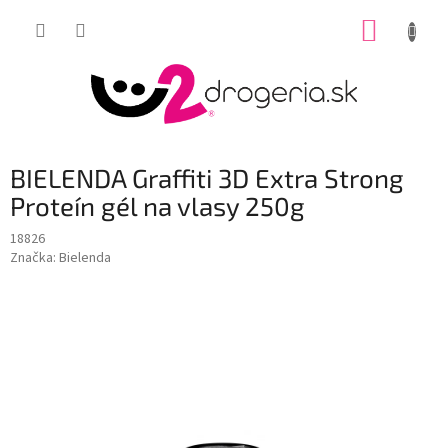
Prejsť
NÁKUP
na
obsah
KOŠÍK
BIELENDA Graffiti 3D Extra Strong
Proteín gél na vlasy 250g
18826
Značka:
Bielenda