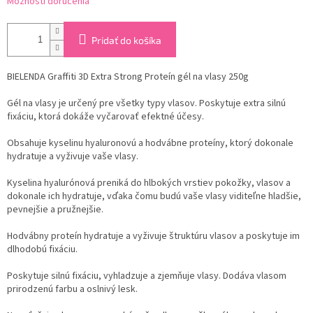
Možnosti doručenia
Pridať do košíka
BIELENDA Graffiti 3D Extra Strong Proteín gél na vlasy 250g
Gél na vlasy je určený pre všetky typy vlasov. Poskytuje extra silnú
fixáciu, ktorá dokáže vyčarovať efektné účesy.
Obsahuje kyselinu hyaluronovú a hodvábne proteíny, ktorý dokonale
hydratuje a vyživuje vaše vlasy.
Kyselina hyalurónová preniká do hlbokých vrstiev pokožky, vlasov a
dokonale ich hydratuje, vďaka čomu budú vaše vlasy viditeľne hladšie,
pevnejšie a pružnejšie.
Hodvábny proteín hydratuje a vyživuje štruktúru vlasov a poskytuje im
dlhodobú fixáciu.
Poskytuje silnú fixáciu, vyhladzuje a zjemňuje vlasy. Dodáva vlasom
prirodzenú farbu a oslnivý lesk.