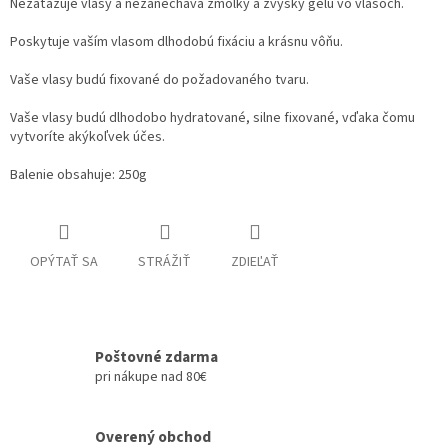
Nezaťažuje vlasy a nezanecháva žmolky a zvyšky gélu vo vlasoch.
Poskytuje vaším vlasom dlhodobú fixáciu a krásnu vôňu.
Vaše vlasy budú fixované do požadovaného tvaru.
Vaše vlasy budú dlhodobo hydratované, silne fixované, vďaka čomu
vytvoríte akýkoľvek účes.
Balenie obsahuje: 250g
OPÝTAŤ SA
STRÁŽIŤ
ZDIEĽAŤ
Poštovné zdarma
pri nákupe nad 80€
Overený obchod