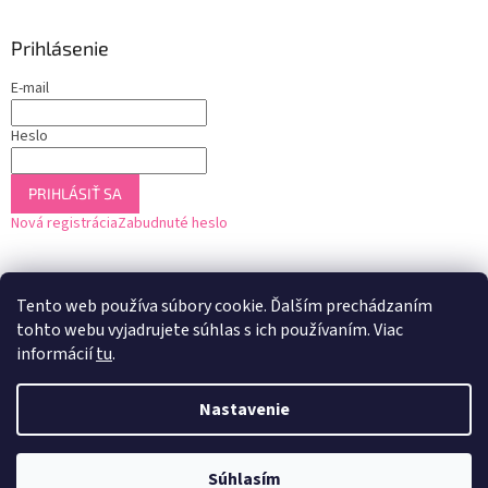
Prihlásenie
E-mail
Heslo
PRIHLÁSIŤ SA
Nová registrácia
Zabudnuté heslo
Tento web používa súbory cookie. Ďalším prechádzaním
tohto webu vyjadrujete súhlas s ich používaním. Viac
informácií
tu
.
Nastavenie
Vytvoril Shoptet
Súhlasím
Copyright 2026
U2 Drogéria
. Všetky práva vyhradené.