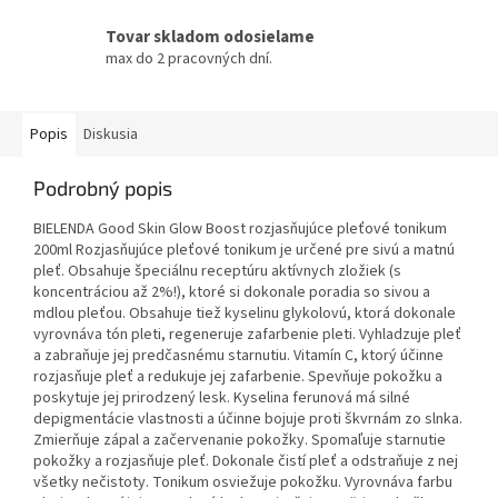
Tovar skladom odosielame
max do 2 pracovných dní.
Popis
Diskusia
Podrobný popis
BIELENDA Good Skin Glow Boost rozjasňujúce pleťové tonikum
200ml Rozjasňujúce pleťové tonikum je určené pre sivú a matnú
pleť. Obsahuje špeciálnu receptúru aktívnych zložiek (s
koncentráciou až 2%!), ktoré si dokonale poradia so sivou a
mdlou pleťou. Obsahuje tiež kyselinu glykolovú, ktorá dokonale
vyrovnáva tón pleti, regeneruje zafarbenie pleti. Vyhladzuje pleť
a zabraňuje jej predčasnému starnutiu. Vitamín C, ktorý účinne
rozjasňuje pleť a redukuje jej zafarbenie. Spevňuje pokožku a
poskytuje jej prirodzený lesk. Kyselina ferunová má silné
depigmentácie vlastnosti a účinne bojuje proti škvrnám zo slnka.
Zmierňuje zápal a začervenanie pokožky. Spomaľuje starnutie
pokožky a rozjasňuje pleť. Dokonale čistí pleť a odstraňuje z nej
všetky nečistoty. Tonikum osviežuje pokožku. Vyrovnáva farbu