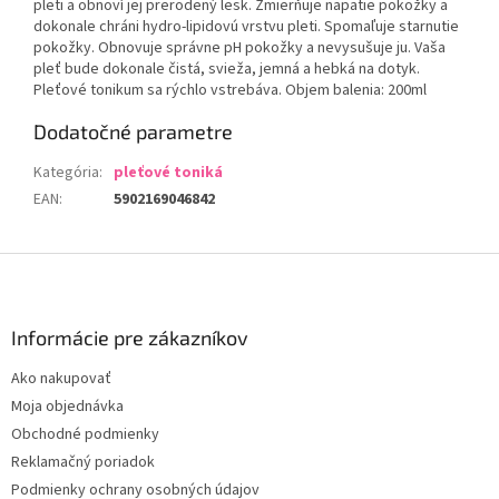
pleti a obnoví jej prerodený lesk. Zmierňuje napätie pokožky a
dokonale chráni hydro-lipidovú vrstvu pleti. Spomaľuje starnutie
pokožky. Obnovuje správne pH pokožky a nevysušuje ju. Vaša
pleť bude dokonale čistá, svieža, jemná a hebká na dotyk.
Pleťové tonikum sa rýchlo vstrebáva. Objem balenia: 200ml
Dodatočné parametre
Kategória
:
pleťové toniká
EAN
:
5902169046842
Z
á
p
ä
Informácie pre zákazníkov
t
Ako nakupovať
i
Moja objednávka
e
Obchodné podmienky
Reklamačný poriadok
Podmienky ochrany osobných údajov