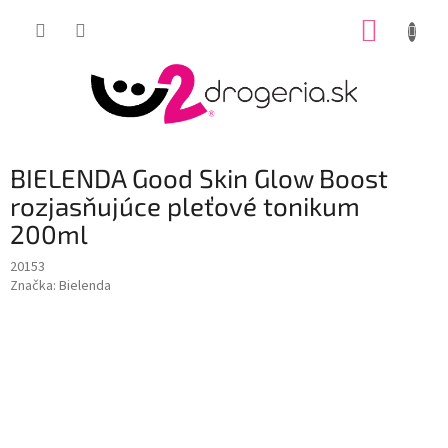
Prejsť
NÁKUP
na
obsah
KOŠÍK
BIELENDA Good Skin Glow Boost
rozjasňujúce pleťové tonikum
200ml
20153
Značka:
Bielenda