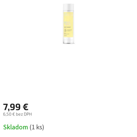
7,99 €
6,50 € bez DPH
Jednotková
Skladom
(1 ks)
cena: