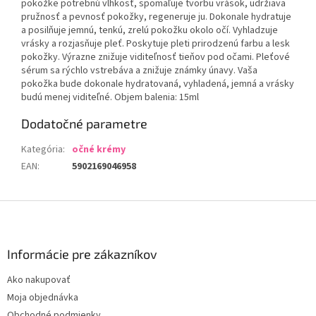
pokožke potrebnú vlhkosť, spomaľuje tvorbu vrások, udržiava
pružnosť a pevnosť pokožky, regeneruje ju. Dokonale hydratuje
a posilňuje jemnú, tenkú, zrelú pokožku okolo očí. Vyhladzuje
vrásky a rozjasňuje pleť. Poskytuje pleti prirodzenú farbu a lesk
pokožky. Výrazne znižuje viditeľnosť tieňov pod očami. Pleťové
sérum sa rýchlo vstrebáva a znižuje známky únavy. Vaša
pokožka bude dokonale hydratovaná, vyhladená, jemná a vrásky
budú menej viditeľné. Objem balenia: 15ml
Dodatočné parametre
Kategória
:
očné krémy
EAN
:
5902169046958
Z
á
p
ä
Informácie pre zákazníkov
t
Ako nakupovať
i
Moja objednávka
e
Obchodné podmienky