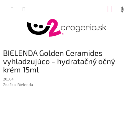
Prejsť
NÁKUP
na
obsah
KOŠÍK
BIELENDA Golden Ceramides
vyhladzujúco - hydratačný očný
krém 15ml
20164
Značka:
Bielenda