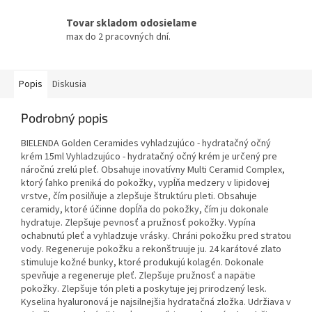
Tovar skladom odosielame
max do 2 pracovných dní.
Popis
Diskusia
Podrobný popis
BIELENDA Golden Ceramides vyhladzujúco - hydratačný očný
krém 15ml Vyhladzujúco - hydratačný očný krém je určený pre
náročnú zrelú pleť. Obsahuje inovatívny Multi Ceramid Complex,
ktorý ľahko preniká do pokožky, vypĺňa medzery v lipidovej
vrstve, čím posilňuje a zlepšuje štruktúru pleti. Obsahuje
ceramidy, ktoré účinne dopĺňa do pokožky, čím ju dokonale
hydratuje. Zlepšuje pevnosť a pružnosť pokožky. Vypína
ochabnutú pleť a vyhladzuje vrásky. Chráni pokožku pred stratou
vody. Regeneruje pokožku a rekonštruuje ju. 24 karátové zlato
stimuluje kožné bunky, ktoré produkujú kolagén. Dokonale
spevňuje a regeneruje pleť. Zlepšuje pružnosť a napätie
pokožky. Zlepšuje tón pleti a poskytuje jej prirodzený lesk.
Kyselina hyaluronová je najsilnejšia hydratačná zložka. Udržiava v