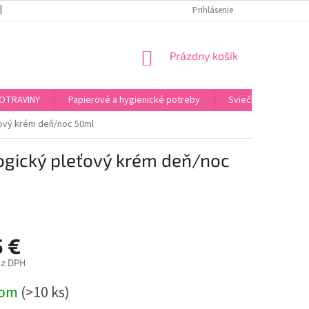
REKLAMAČNÝ PORIADOK
PODMIENKY OCHRANY OSOBNÝCH ÚDAJOV
Prihlásenie
NÁKUPNÝ
Prázdny košík
KOŠÍK
OTRAVINY
Papierové a hygienické potreby
Sviečky, kahance, o
ťový krém deň/noc 50ml
ogický pleťový krém deň/noc
5 €
ez DPH
ová
dom
(>10 ks)