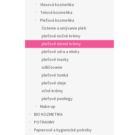
Vlasová kozmetika
Telová kozmetika
Pleťová kozmetika
čistenie a umývanie pleti
pleťové nočné krémy
pleťové denné krémy
pleťové séra a elixíry
pleťové masky
odličovanie
pleťové toniká
pleťové oleje
očné krémy
pleťové peelingy
Make-up
BIO KOZMETIKA
POTRAVINY
Papierové a hygienické potreby