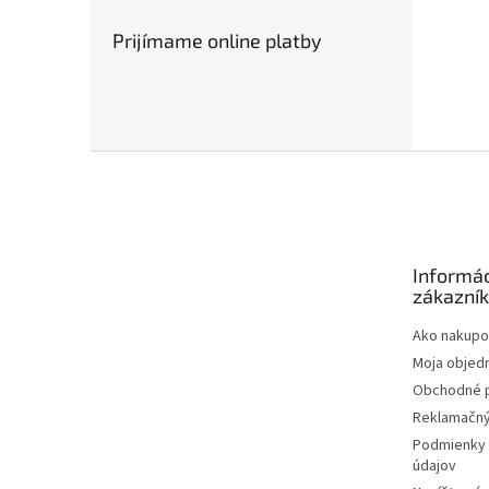
Prijímame online platby
Z
á
p
ä
t
Informác
i
zákazní
e
Ako nakupo
Moja objed
Obchodné 
Reklamačný
Podmienky 
údajov