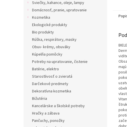
Sviečky, kahance, oleje, lampy
Domácnosť, pranie, upratovanie
Popi
Kozmetika
Ekologické produkty
Bio produkty
Pod
Rúška, respirátory, masky
BIEL
Obuv- krémy, obuváky
Derm
Kúpelňa pomôcky
vidit
Obsa
Potreby na upratovanie, čistenie
majú
Batérie, elektro
posil
Starostlivosť o zvieratá
pokož
uzatv
Darčekové predmety
obeh
Dekoratívna kozmetika
vlas
Bižutéria
Vitam
štru
Kancelárske a školské potreby
poko
Hračky a zábava
proti
zače
Pančuchy, ponožky
dobr