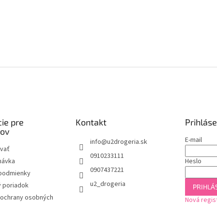
ie pre
Kontakt
Prihláse
kov
E-mail
info
@
u2drogeria.sk
vať
0910233111
návka
Heslo
0907437221
podmienky
u2_drogeria
 poriadok
PRIHLÁS
ochrany osobných
Nová regis