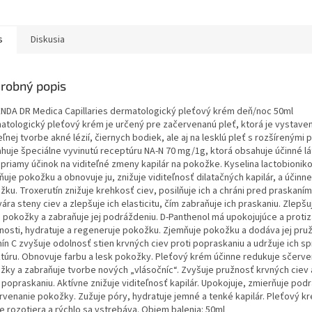
s
Diskusia
robný popis
ENDA DR Medica Capillaries dermatologický pleťový krém deň/noc 50ml
atologický pleťový krém je určený pre začervenanú pleť, ktorá je vystave
eľnej tvorbe akné lézií, čiernych bodiek, ale aj na lesklú pleť s rozšírenými 
huje špeciálne vyvinutú receptúru NA-N 70 mg/1g, ktorá obsahuje účinné lá
 priamy účinok na viditeľné zmeny kapilár na pokožke. Kyselina lactobionik
ňuje pokožku a obnovuje ju, znižuje viditeľnosť dilatačných kapilár, a účinn
ku. Troxerutín znižuje krehkosť ciev, posilňuje ich a chráni pred praskaní
ára steny ciev a zlepšuje ich elasticitu, čím zabraňuje ich praskaniu. Zlepšu
 pokožky a zabraňuje jej podráždeniu. D-Panthenol má upokojujúce a proti
tnosti, hydratuje a regeneruje pokožku. Zjemňuje pokožku a dodáva jej pru
ín C zvyšuje odolnosť stien krvných ciev proti popraskaniu a udržuje ich s
ktúru. Obnovuje farbu a lesk pokožky. Pleťový krém účinne redukuje sčerve
žky a zabraňuje tvorbe nových „vlásočníc“. Zvyšuje pružnosť krvných ciev a
 popraskaniu. Aktívne znižuje viditeľnosť kapilár. Upokojuje, zmierňuje pod
rvenanie pokožky. Zužuje póry, hydratuje jemné a tenké kapilár. Pleťový k
e rozotiera a rýchlo sa vstrebáva. Objem balenia: 50ml