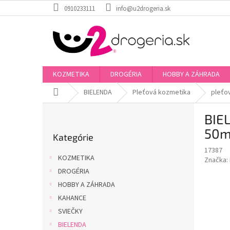
Prejsť
0910233111
info@u2drogeria.sk
na
obsah
KOZMETIKA
DROGÉRIA
HOBBY A ZÁHRADA
Domov
BIELENDA
Pleťová kozmetika
pleťo
B
BIE
o
Preskočiť
č
50m
Kategórie
kategórie
n
17387
ý
KOZMETIKA
Značka:
p
DROGÉRIA
a
HOBBY A ZÁHRADA
n
e
KAHANCE
l
SVIEČKY
BIELENDA