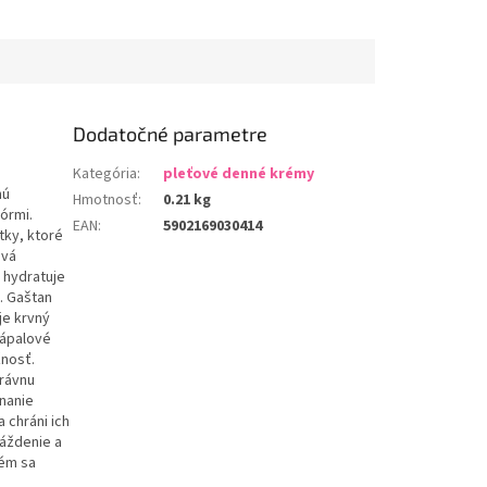
Dodatočné parametre
Kategória
:
pleťové denné krémy
nú
Hmotnosť
:
0.21 kg
pórmi.
EAN
:
5902169030414
tky, ktoré
ová
e hydratuje
m. Gaštan
je krvný
zápalové
žnosť.
právnu
nanie
 chráni ich
ráždenie a
rém sa