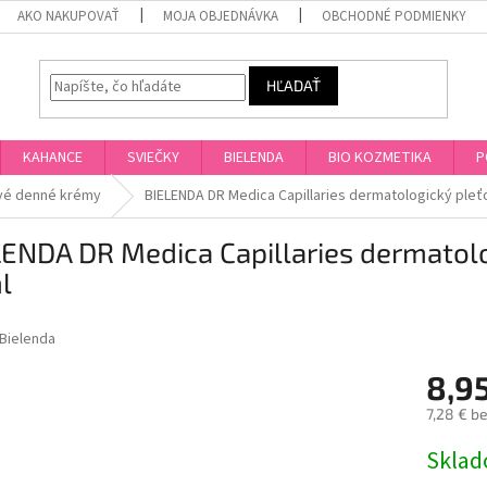
AKO NAKUPOVAŤ
MOJA OBJEDNÁVKA
OBCHODNÉ PODMIENKY
HĽADAŤ
KAHANCE
SVIEČKY
BIELENDA
BIO KOZMETIKA
P
vé denné krémy
BIELENDA DR Medica Capillaries dermatologický ple
LENDA DR Medica Capillaries dermatol
l
Bielenda
8,9
7,28 € b
Jednotk
Skla
cena: