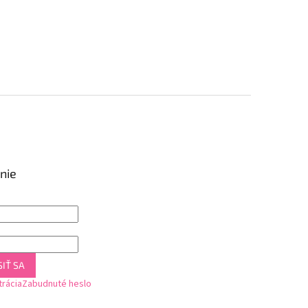
nie
IŤ SA
trácia
Zabudnuté heslo