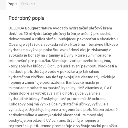
Popis
Diskusia
Podrobný popis
BIELENDA Bouquet Nature Avocado hydratačný pleťový krém
deň/noc 50ml Hydratačný pleťový krém je určený pre suchú,
dehydrovanú a citlivú pleť s ubúdajúcou pevnosťou a elasticitou.
Obsahuje výťažok z avokáda vďaka ktorému intenzívne hĺbkovo
hydratuje a vyživuje pokožku. Avokádový olej je získavaný z
avokáda je bohatý na vitamíny a živiny, ktoré sú mimoriadne
prospešné pre pokožku. Stimuluje tvorbu nového kolagénu,
ktorý zohráva kľúčovú úlohu pri udržiavaní pevnosti, hladkosti a
mladosti pleti. Udržuje vodu v pokožke a je tak silnou
hydratačnou zložkou. Má tiež upokojujúce vlastnosti, urýchľuje
hojenie a zmierňuje podráždenia. Bambucké maslo je
mimoriadne bohaté na mastné kyseliny, tiež vitamíny A, E a F.
Veľmi dobre sa vstrebáva a má dlhotrvajúce výživné a
hydratačné účinky. Poskytuje tiež prirodzenú UV ochranu.
Kokosový olej má vynikajúce hydratačné účinky, vyživuje a
vyhladzuje. Urýchľuje hojenie a regeneráciu pleti. Má prirodzené
antibakteriálne a antimykotické vlastnosti. Palmový olej
poskytuje prirodzenú UV ochranu. Urýchľuje hojenie a
regeneráciu pleti. Jemne premasťuje e vyživuje suchú pokožku.