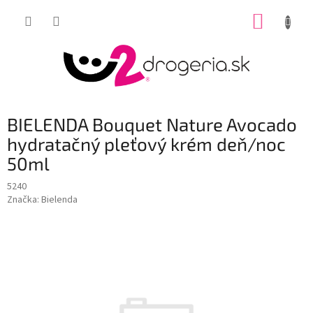
Prejsť
NÁKUP
na
obsah
KOŠÍK
BIELENDA Bouquet Nature Avocado
hydratačný pleťový krém deň/noc
50ml
5240
Značka:
Bielenda