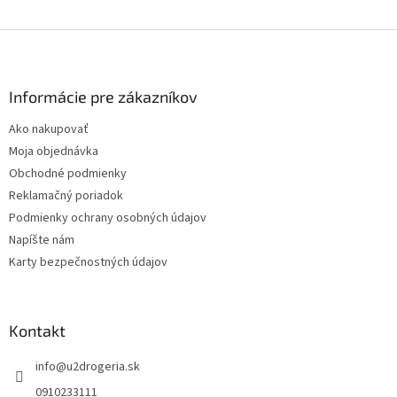
Z
á
p
ä
Informácie pre zákazníkov
t
Ako nakupovať
i
Moja objednávka
e
Obchodné podmienky
Reklamačný poriadok
Podmienky ochrany osobných údajov
Napíšte nám
Karty bezpečnostných údajov
Kontakt
info
@
u2drogeria.sk
0910233111