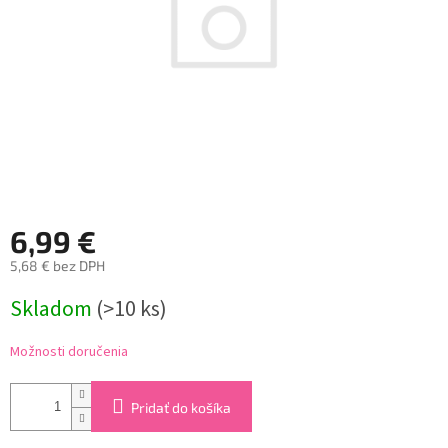
6,99 €
5,68 € bez DPH
Jednotková
Skladom
(>10 ks)
cena:
Možnosti doručenia
Pridať do košíka