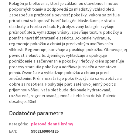
Kolagén je bielkovina, ktorá je základnou stavebnou hmotou
podporných tkanív a zodpovedá za mladistvý vzhľad pleti.
Zabezpečuje pružnosť a pevnosť pokožky. Vekom sa znižuje
prirodzená schopnosť tvoriť kolagén. Následkom je strata
elasticity a tvorba vrások. Hydrolyzovaný kolagén zvyšuje
pružnosť pleti, vyhladzuje vrásky, spevňuje textúru pokožky a
pomáha navrátiť stratenú elasticitu. Dokonale hydratuje,
regeneruje pokožku a chráni ju pred voľným uvoľňovaním
vlhkosti. Regeneruje, spevňuje a posilňuje pokožku. Obnovuje jej
pevnosť a elasticitu. Zjemňuje, vyhladzuje a upokojuje
podráždenie a začervenanie pokožky. Pleťový krém spomaľuje
procesy starnutia pokožky a udržiava ju sviežu a zamatovo
jemnú. Osviežuje a vyhladzuje pokožku a chráni ju pred
znečistením. Krém nezaťažuje pokožku, rýchlo sa vstrebáva a
dobre sa rozotiera. Poskytuje pleti saténovo jemný pocit s
príjemnou vôňou. Vaša pleť bude dokonale hydratovaná,
rozžiarená, regenerovaná, jemná a hebká na dotyk. Balenie
obsahuje: 50ml
Dodatočné parametre
Kategória
:
pleťové denné krémy
EAN
:
5902169004125