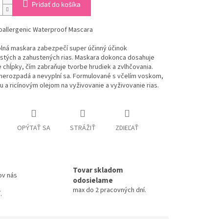
Pridať do košíka
oallergenic Waterproof Mascara
lná maskara zabezpečí super účinný účinok
stých a zahustených rias. Maskara dokonca dosahuje
e chĺpky, čím zabraňuje tvorbe hrudiek a zvlhčovania.
 nerozpadá a nevyplní sa. Formulované s včelím voskom,
 a ricínovým olejom na vyživovanie a vyživovanie rias.
OPÝTAŤ SA
STRÁŽIŤ
ZDIEĽAŤ
Tovar skladom
ov nás
odosielame
max do 2 pracovných dní.
.