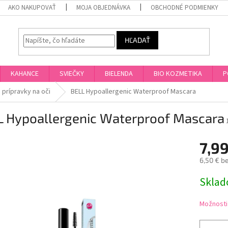
AKO NAKUPOVAŤ
MOJA OBJEDNÁVKA
OBCHODNÉ PODMIENKY
HĽADAŤ
KAHANCE
SVIEČKY
BIELENDA
BIO KOZMETIKA
P
prípravky na oči
BELL Hypoallergenic Waterproof Mascara
L Hypoallergenic Waterproof Mascara
7,99
6,50 € b
Jednotk
Skla
cena:
Možnosti