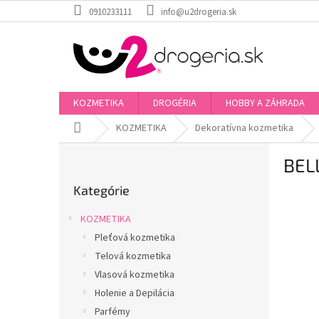
Prejsť
0910233111
info@u2drogeria.sk
na
obsah
KOZMETIKA
DROGÉRIA
HOBBY A ZÁHRADA
Domov
KOZMETIKA
Dekoratívna kozmetika
B
BEL
o
Preskočiť
č
Kategórie
kategórie
n
ý
KOZMETIKA
p
Pleťová kozmetika
a
Telová kozmetika
n
e
Vlasová kozmetika
l
Holenie a Depilácia
Parfémy