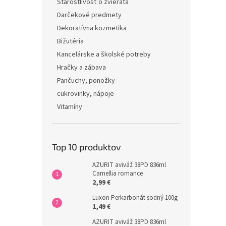
Starostlivosť o zvieratá
Darčekové predmety
Dekoratívna kozmetika
Bižutéria
Kancelárske a školské potreby
Hračky a zábava
Pančuchy, ponožky
cukrovinky, nápoje
Vitamíny
Top 10 produktov
AZURIT aviváž 38PD 836ml
Camellia romance
2,99 €
Luxon Perkarbonát sodný 100g
1,49 €
AZURIT aviváž 38PD 836ml