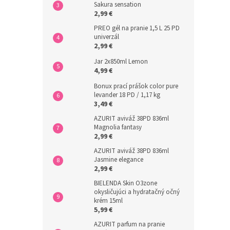
Sakura sensation
2,99 €
PREO gél na pranie 1,5 L 25 PD
univerzál
2,99 €
Jar 2x850ml Lemon
4,99 €
Bonux prací prášok color pure
levander 18 PD / 1,17 kg
3,49 €
AZURIT aviváž 38PD 836ml
Magnolia fantasy
2,99 €
AZURIT aviváž 38PD 836ml
Jasmine elegance
2,99 €
BIELENDA Skin O3zone
okysličujúci a hydratačný očný
krém 15ml
5,99 €
AZURIT parfum na pranie