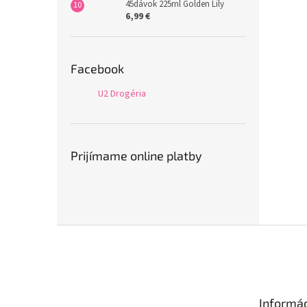
45dávok 225ml Golden Lily
6,99 €
Facebook
U2 Drogéria
Prijímame online platby
Z
á
p
ä
t
Informác