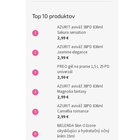
Top 10 produktov
AZURIT aviváž 38PD 836ml
Sakura sensation
2,99 €
AZURIT aviváž 38PD 836ml
Jasmine elegance
2,99 €
PREO gél na pranie 1,5 L 25 PD
univerzál
2,99 €
AZURIT aviváž 38PD 836ml
Magnolia fantasy
2,99 €
AZURIT aviváž 38PD 836ml
Camellia romance
2,99 €
BIELENDA Skin O3zone
okysličujúci a hydratačný očný
krém 15ml