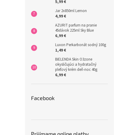
5,99 €
Jar 2x850ml Lemon
4,99 €
AZURIT parfum na pranie
45dávok 225ml Sky Blue
6,99 €
Luxon Perkarbonát sodný 100g
1,49 €
BIELENDA Skin O3zone
okysličujúci a hydratačný
pleťový krém deň-noc 40g
6,99 €
Facebook
Prijímame online platby