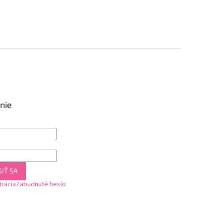
nie
IŤ SA
trácia
Zabudnuté heslo