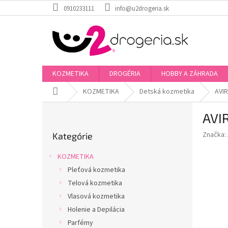
Prejsť
0910233111
info@u2drogeria.sk
na
obsah
KOZMETIKA
DROGÉRIA
HOBBY A ZÁHRADA
Domov
KOZMETIKA
Detská kozmetika
AVIR
B
AVIR
o
Preskočiť
č
Značka:
Kategórie
kategórie
n
ý
KOZMETIKA
p
Pleťová kozmetika
a
Telová kozmetika
n
e
Vlasová kozmetika
l
Holenie a Depilácia
Parfémy