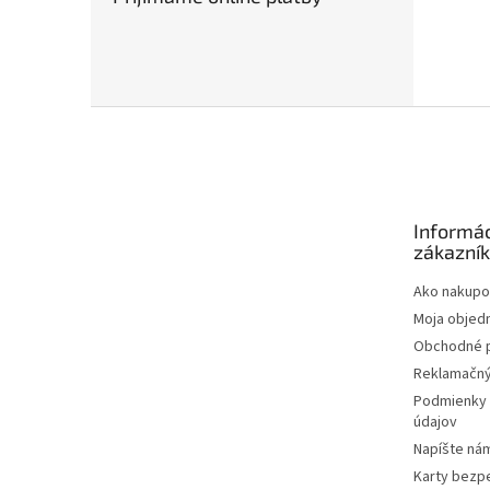
Z
á
p
ä
t
Informác
i
zákazní
e
Ako nakupo
Moja objed
Obchodné 
Reklamačný
Podmienky 
údajov
Napíšte ná
Karty bezp