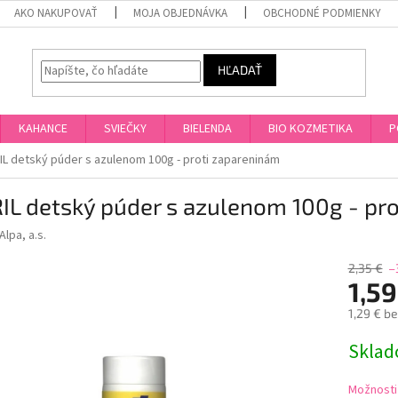
AKO NAKUPOVAŤ
MOJA OBJEDNÁVKA
OBCHODNÉ PODMIENKY
HĽADAŤ
KAHANCE
SVIEČKY
BIELENDA
BIO KOZMETIKA
P
IL detský púder s azulenom 100g - proti zapareninám
IL detský púder s azulenom 100g - pr
Alpa, a.s.
2,35 €
–
1,59
1,29 € b
Jednotk
Skla
cena:
Možnosti