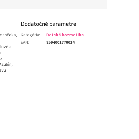
Dodatočné parametre
rmančeka,
Kategória
:
Detská kozmetika
.
EAN
:
8594001770014
alové a
i
e
 Azulén,
ľavu