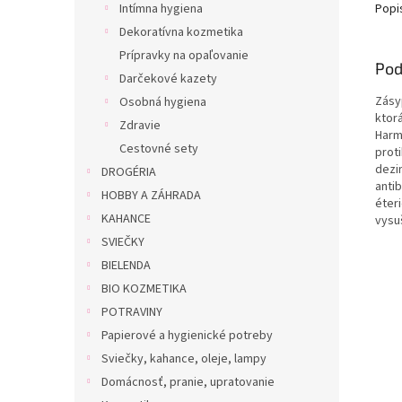
Popi
Intímna hygiena
Dekoratívna kozmetika
Prípravky na opaľovanie
Pod
Darčekové kazety
Zásy
Osobná hygiena
ktorá
Zdravie
Harm
Cestovné sety
prot
dezi
DROGÉRIA
antib
HOBBY A ZÁHRADA
éteri
KAHANCE
vysu
SVIEČKY
BIELENDA
BIO KOZMETIKA
POTRAVINY
Papierové a hygienické potreby
Sviečky, kahance, oleje, lampy
Domácnosť, pranie, upratovanie