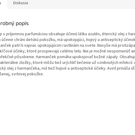
s
Diskusia
robný popis
p s príjemnou parfumáciou obsahuje účinnú látku azulén, éterický olej z ha
 účinne chráni detskú pokožku, má upokojujúci, hojivý a antiseptický účinok
anček patrí k najviac upokojujúcim rastlinám na svete. Navyše má protizáp
ikŕčové účinky, ktoré prospievajú celému telu. Nie je možné nespomenúť an
nfekčné pôsobenie. Harmanček pomáha upokojovať kožné zápaly. Obsahuj
akteriálne zložky, ktoré môžu tiež urýchliť liečenie už vzniknutých infekcií.
cký olej z harmančeka, má tiež hojivé a antiseptické účinky. Aviril prináša ú
šenej, svrbivej pokožke.