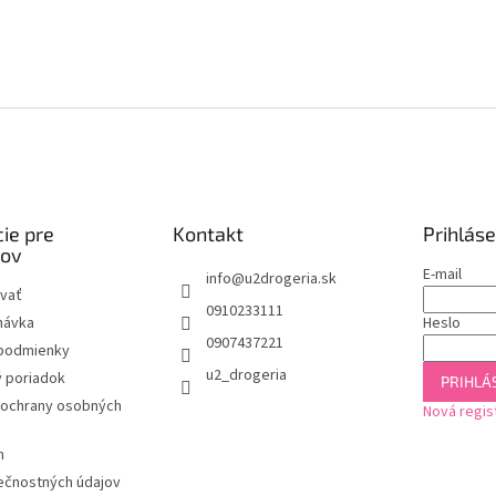
ie pre
Kontakt
Prihláse
kov
E-mail
info
@
u2drogeria.sk
vať
0910233111
návka
Heslo
0907437221
podmienky
u2_drogeria
 poriadok
PRIHLÁS
ochrany osobných
Nová regis
m
ečnostných údajov