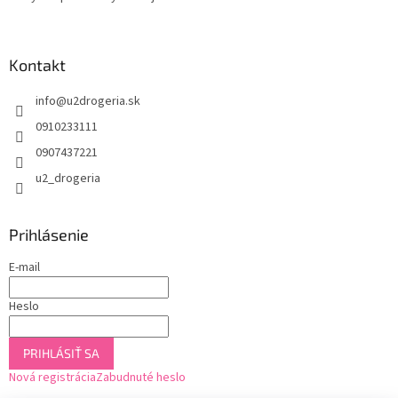
Kontakt
info
@
u2drogeria.sk
0910233111
0907437221
u2_drogeria
Prihlásenie
E-mail
Heslo
PRIHLÁSIŤ SA
Nová registrácia
Zabudnuté heslo