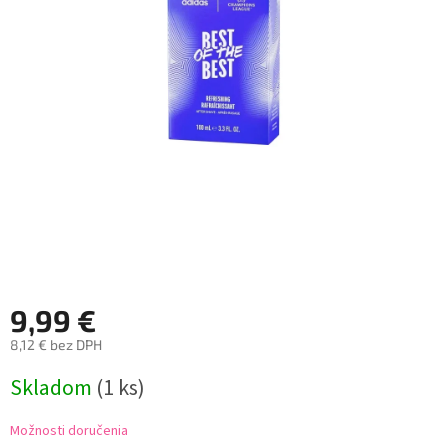
9,99 €
8,12 € bez DPH
Jednotková
Skladom
(1 ks)
cena:
Možnosti doručenia