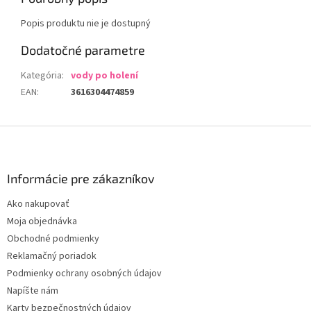
Popis produktu nie je dostupný
Dodatočné parametre
Kategória
:
vody po holení
EAN
:
3616304474859
Z
á
p
ä
Informácie pre zákazníkov
t
Ako nakupovať
i
Moja objednávka
e
Obchodné podmienky
Reklamačný poriadok
Podmienky ochrany osobných údajov
Napíšte nám
Karty bezpečnostných údajov