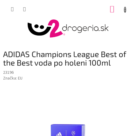
Prejsť
NÁKUP
na
obsah
KOŠÍK
ADIDAS Champions League Best of
the Best voda po holeni 100ml
23196
Značka:
EU